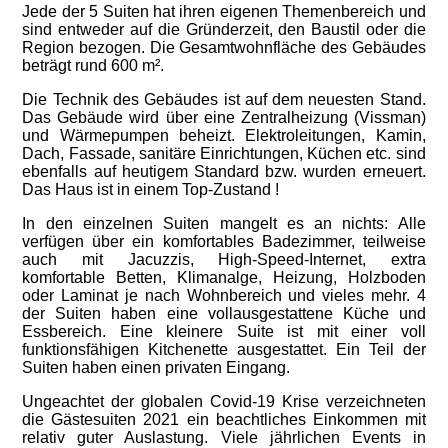
Jede der 5 Suiten hat ihren eigenen Themenbereich und
sind entweder auf die Gründerzeit, den Baustil oder die
Region bezogen. Die Gesamtwohnfläche des Gebäudes
beträgt rund 600 m².
Die Technik des Gebäudes ist auf dem neuesten Stand.
Das Gebäude wird über eine Zentralheizung (Vissman)
und Wärmepumpen beheizt. Elektroleitungen, Kamin,
Dach, Fassade, sanitäre Einrichtungen, Küchen etc. sind
ebenfalls auf heutigem Standard bzw. wurden erneuert.
Das Haus ist in einem Top-Zustand !
In den einzelnen Suiten mangelt es an nichts: Alle
verfügen über ein komfortables Badezimmer, teilweise
auch mit Jacuzzis, High-Speed-Internet, extra
komfortable Betten, Klimanalge, Heizung, Holzboden
oder Laminat je nach Wohnbereich und vieles mehr. 4
der Suiten haben eine vollausgestattene Küche und
Essbereich. Eine kleinere Suite ist mit einer voll
funktionsfähigen Kitchenette ausgestattet. Ein Teil der
Suiten haben einen privaten Eingang.
Ungeachtet der globalen Covid-19 Krise verzeichneten
die Gästesuiten 2021 ein beachtliches Einkommen mit
relativ guter Auslastung. Viele jährlichen Events in