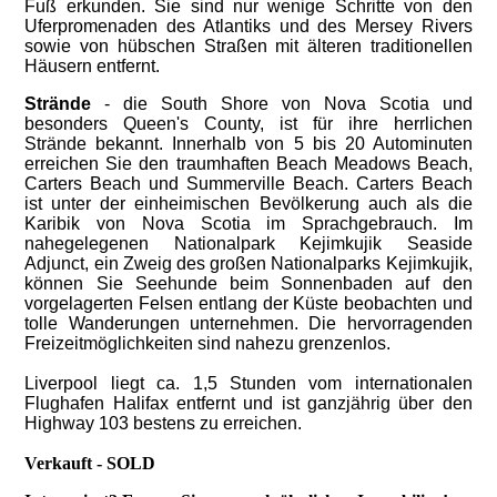
Fuß erkunden. Sie sind nur wenige Schritte von den
Uferpromenaden des Atlantiks und des Mersey Rivers
sowie von hübschen Straßen mit älteren traditionellen
Häusern entfernt.
Strände
- d
ie South Shore von Nova Scotia und
besonders Queen's County, ist für ihre herrlichen
Strände bekannt. Innerhalb von 5 bis 20 Autominuten
erreichen Sie den traumhaften Beach Meadows Beach,
Carters Beach und Summerville Beach. Carters Beach
ist unter der einheimischen Bevölkerung auch als die
Karibik von Nova Scotia im Sprachgebrauch. Im
nahegelegenen Nationalpark Kejimkujik Seaside
Adjunct, ein Zweig des großen Nationalparks Kejimkujik,
können Sie Seehunde beim Sonnenbaden auf den
vorgelagerten Felsen entlang der Küste beobachten und
tolle Wanderungen unternehmen. Die hervorragenden
Freizeitmöglichkeiten sind nahezu grenzenlos.
Liverpool liegt ca. 1,5 Stunden vom internationalen
Flughafen Halifax entfernt und ist ganzjährig über den
Highway 103 bestens zu erreichen.
Verkauft - SOLD