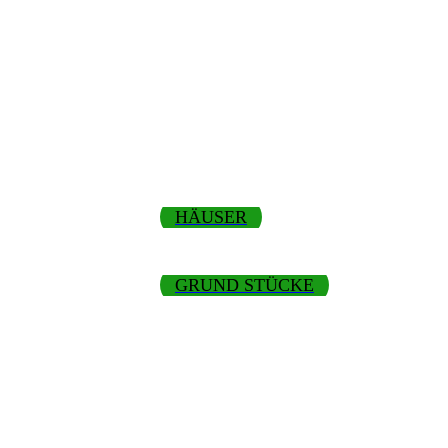
HÄUSER
GRUND STÜCKE