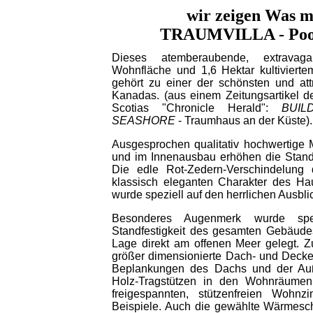
wir zeigen Was mög
TRAUMVILLA - Pool
Dieses atemberaubende, extrava
Wohnfläche und 1,6 Hektar kultivierte
gehört zu einer der schönsten und attr
Kanadas. (aus einem Zeitungsartikel d
Scotias "Chronicle Herald":
BUI
SEASHORE
- Traumhaus an der Küste).
Ausgesprochen qualitativ hochwertige M
und im Innenausbau erhöhen die Standfe
Die edle Rot-Zedern-Verschindelung 
klassisch eleganten Charakter des H
wurde speziell auf den herrlichen Ausbli
Besonderes Augenmerk wurde spez
Standfestigkeit des gesamten Gebäudes
Lage direkt am offenen Meer gelegt. Z
größer dimensionierte Dach- und Decken
Beplankungen des Dachs und der Au
Holz-Tragstützen in den Wohnräume
freigespannten, stützenfreien Wohn
Beispiele. Auch die gewählte Wärmeschu