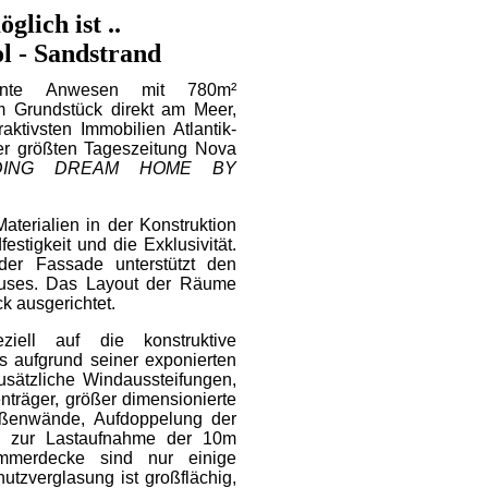
lich ist ..
 - Sandstrand
gante Anwesen mit 780m²
m Grundstück direkt am Meer,
aktivsten Immobilien Atlantik-
er größten Tageszeitung Nova
LDING DREAM HOME BY
aterialien in der Konstruktion
stigkeit und die Exklusivität.
der Fassade unterstützt den
auses. Das Layout der Räume
ck ausgerichtet.
iell auf die konstruktive
 aufgrund seiner exponierten
usätzliche Windaussteifungen,
träger, größer dimensionierte
ßenwände, Aufdoppelung der
n zur Lastaufnahme der 10m
zimmerdecke sind nur einige
tzverglasung ist großflächig,